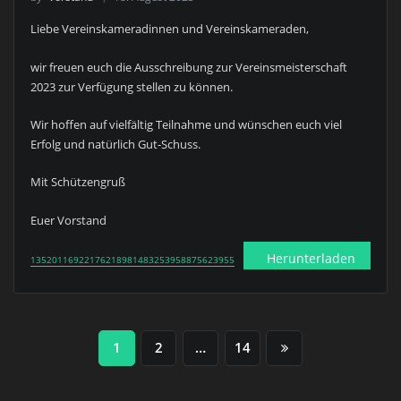
Liebe Vereinskameradinnen und Vereinskameraden,
wir freuen euch die Ausschreibung zur Vereinsmeisterschaft
2023 zur Verfügung stellen zu können.
Wir hoffen auf vielfältig Teilnahme und wünschen euch viel
Erfolg und natürlich Gut-Schuss.
Mit Schützengruß
Euer Vorstand
Herunterladen
13520116922176218981483253958875623955
Seitennummerierung
1
2
…
14
der